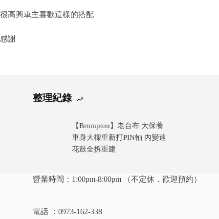
很高興車主喜歡這樣的搭配
感謝
整理紀錄
【Brompton】老台布 大保養
車身大樑重新打PIN軸 內變速
花鼓全拆重建
營業時間：1:00pm-8:00pm （不定休．歡迎預約）
電話 ：0973-162-338