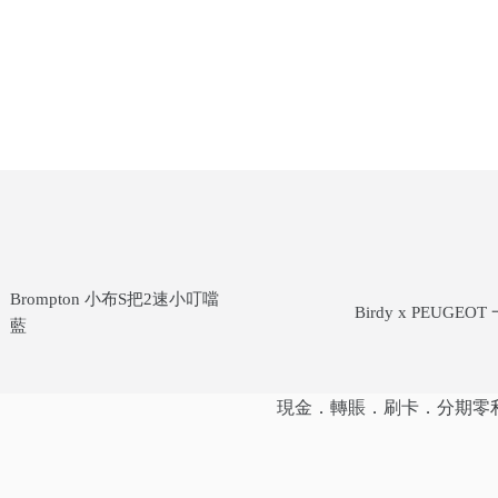
Brompton 小布S把2速小叮噹
Birdy x PEUGEO
藍
現金．轉賬．刷卡．分期零