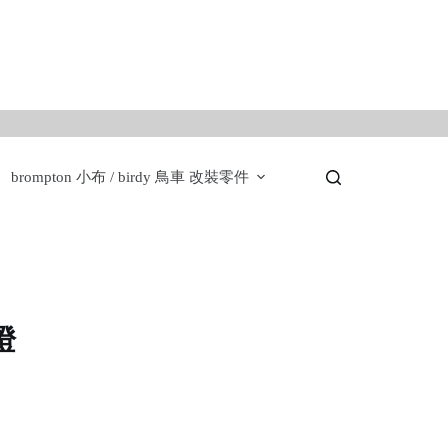
。
brompton 小布 / birdy 鳥車 改裝零件
燈