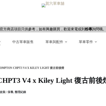
官方商店項目只供參考，如有興趣購買，歡迎來電或到
粉專
詢問哦
中古單車販售
單車與配件
單車零件
OMPTON CHPT3 V4 X KILEY LIGHT 復古前後燈
CHPT3 V4 x Kiley Light 復古前後
改裝 / 保養
,
整理紀錄