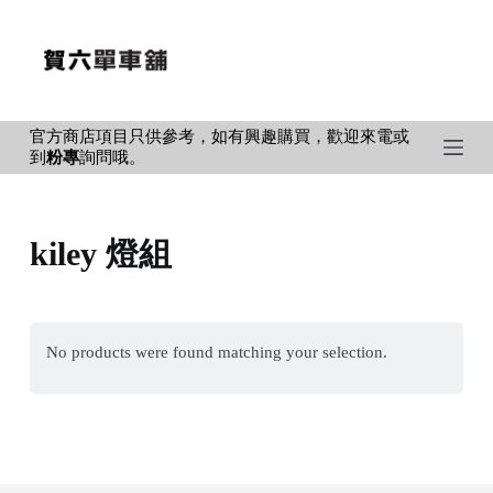
S
k
i
p
官方商店項目只供參考，如有興趣購買，歡迎來電或
t
到
粉專
詢問哦。
o
c
o
kiley 燈組
n
t
e
n
No products were found matching your selection.
t