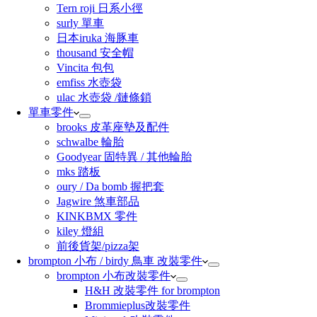
Tern roji 日系小徑
surly 單車
日本iruka 海豚車
thousand 安全帽
Vincita 包包
emfiss 水壺袋
ulac 水壺袋 /鏈條鎖
單車零件
brooks 皮革座墊及配件
schwalbe 輪胎
Goodyear 固特異 / 其他輪胎
mks 踏板
oury / Da bomb 握把套
Jagwire 煞車部品
KINKBMX 零件
kiley 燈組
前後貨架/pizza架
brompton 小布 / birdy 鳥車 改裝零件
brompton 小布改裝零件
H&H 改裝零件 for brompton
Brommieplus改裝零件