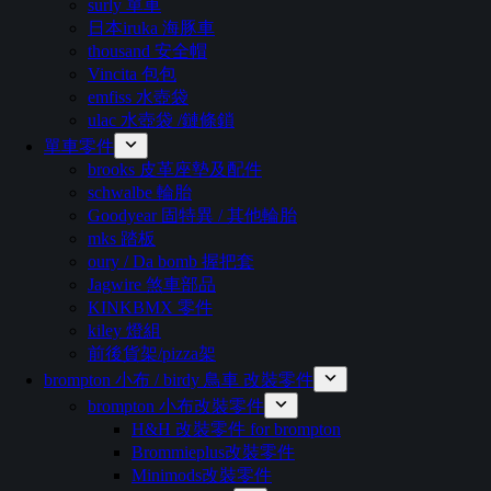
surly 單車
日本iruka 海豚車
thousand 安全帽
Vincita 包包
emfiss 水壺袋
ulac 水壺袋 /鏈條鎖
單車零件
brooks 皮革座墊及配件
schwalbe 輪胎
Goodyear 固特異 / 其他輪胎
mks 踏板
oury / Da bomb 握把套
Jagwire 煞車部品
KINKBMX 零件
kiley 燈組
前後貨架/pizza架
brompton 小布 / birdy 鳥車 改裝零件
brompton 小布改裝零件
H&H 改裝零件 for brompton
Brommieplus改裝零件
Minimods改裝零件