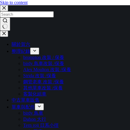
Skip to content
關於賀六
整理紀錄
brompton 改裝 / 保養
birdy 鳥車改裝 /保養
Alex Moulton 改裝 /保養
Strida 改裝 /保養
鋼管老車 改裝 /保養
其他單車改裝 /保養
客製化組車
中古單車販售
單車與配件
birdy 鳥車
Dahon 大行
Tern roji 日系小徑