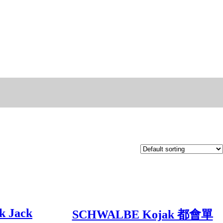
 Jack
SCHWALBE Kojak 都會單