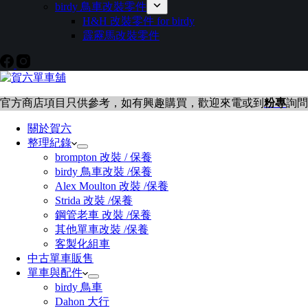
birdy 鳥車改裝零件
H&H 改裝零件 for birdy
霹靂馬改裝零件
官方商店項目只供參考，如有興趣購買，歡迎來電或到
粉專
詢問
關於賀六
整理紀錄
brompton 改裝 / 保養
birdy 鳥車改裝 /保養
Alex Moulton 改裝 /保養
Strida 改裝 /保養
鋼管老車 改裝 /保養
其他單車改裝 /保養
客製化組車
中古單車販售
單車與配件
birdy 鳥車
Dahon 大行