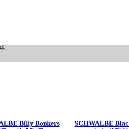
哦。
LBE Billy Bonkers
SCHWALBE Black