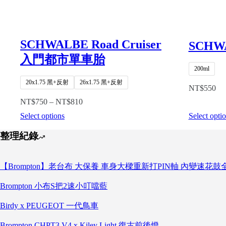
SCHWALBE Road Cruiser
SCHW
入門都市單車胎
200ml
20x1.75 黑+反射
26x1.75 黑+反射
NT$
550
NT$
750
–
NT$
810
Select options
Select opti
整理紀錄
【Brompton】老台布 大保養 車身大樑重新打PIN軸 內變速花
Brompton 小布S把2速小叮噹藍
Birdy x PEUGEOT 一代鳥車
Brompton CHPT3 V4 x Kiley Light 復古前後燈