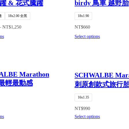
躍 & 花式騰躍
birdy 鳥車 越野胎
邊
18x2.00 全黑
18x1.90
–
NT$
1,250
NT$
660
ons
Select options
LBE Marathon
SCHWALBE Mar
r 最輕最動感
刺原創款式旅行
16x1.35
NT$
990
ons
Select options