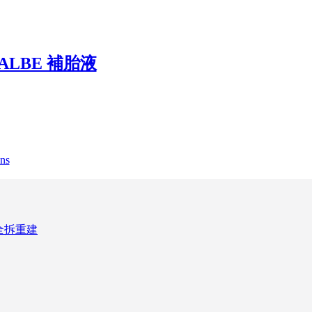
ALBE 補胎液
ons
鼓全拆重建