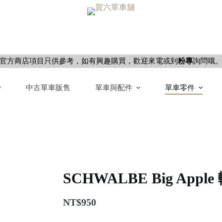
官方商店項目只供參考，如有興趣購買，歡迎來電或到
粉專
詢問哦
中古單車販售
單車與配件
單車零件
SCHWALBE Big Ap
NT$
950