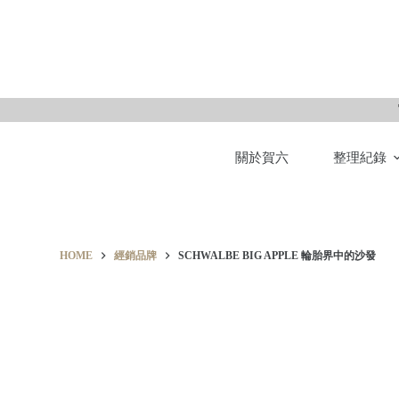
S
k
i
p
t
o
關於賀六
整理紀錄
c
o
n
t
e
HOME
經銷品牌
SCHWALBE BIG APPLE 輪胎界中的沙發
n
t