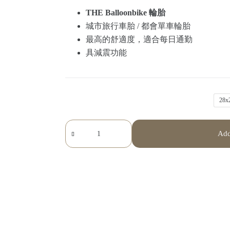
THE Balloonbike 輪胎
城市旅行車胎 / 都會單車輪胎
最高的舒適度，適合每日通勤
具減震功能
28
SCHWALBE
Add
Big
Apple
輪
胎
界
中
的
沙