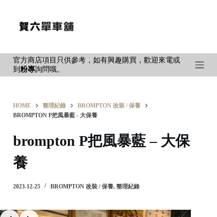
S
k
i
p
官方商店項目只供參考，如有興趣購買，歡迎來電或
t
到
粉專
詢問哦。
o
c
o
HOME
整理紀錄
BROMPTON 改裝 / 保養
n
BROMPTON P把風暴藍 - 大保養
t
brompton P把風暴藍 – 大保
e
n
養
t
2023-12-25
BROMPTON 改裝 / 保養
,
整理紀錄
Slide 2 of 8