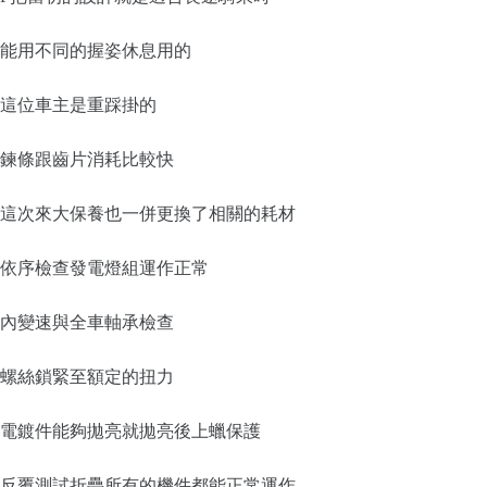
能用不同的握姿休息用的
這位車主是重踩掛的
鍊條跟齒片消耗比較快
這次來大保養也一併更換了相關的耗材
依序檢查發電燈組運作正常
內變速與全車軸承檢查
螺絲鎖緊至額定的扭力
電鍍件能夠拋亮就拋亮後上蠟保護
反覆測試折疊所有的機件都能正常運作