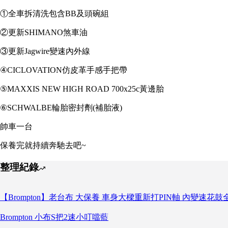
①全車拆清洗包含BB及頭碗組
②更新SHIMANO煞車油
③更新Jagwire變速內外線
④CICLOVATION仿皮革手感手把帶
⑤MAXXIS NEW HIGH ROAD 700x25c黃邊胎
⑥SCHWALBE輪胎密封劑(補胎液)
帥車一台
保養完就持續奔馳去吧~
整理紀錄
【Brompton】老台布 大保養 車身大樑重新打PIN軸 內變速花
Brompton 小布S把2速小叮噹藍