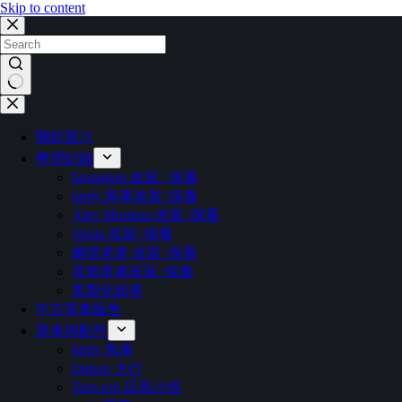
Skip to content
關於賀六
整理紀錄
brompton 改裝 / 保養
birdy 鳥車改裝 /保養
Alex Moulton 改裝 /保養
Strida 改裝 /保養
鋼管老車 改裝 /保養
其他單車改裝 /保養
客製化組車
中古單車販售
單車與配件
birdy 鳥車
Dahon 大行
Tern roji 日系小徑