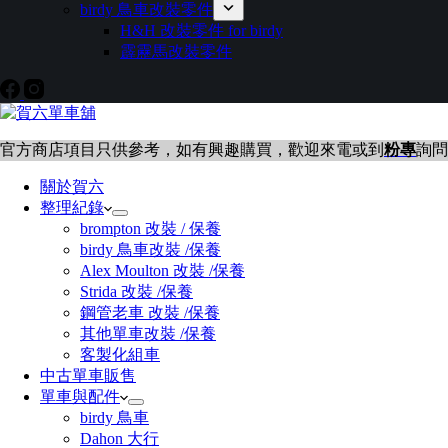
birdy 鳥車改裝零件
H&H 改裝零件 for birdy
霹靂馬改裝零件
官方商店項目只供參考，如有興趣購買，歡迎來電或到
粉專
詢問
關於賀六
整理紀錄
brompton 改裝 / 保養
birdy 鳥車改裝 /保養
Alex Moulton 改裝 /保養
Strida 改裝 /保養
鋼管老車 改裝 /保養
其他單車改裝 /保養
客製化組車
中古單車販售
單車與配件
birdy 鳥車
Dahon 大行