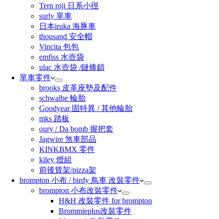
Tern roji 日系小徑
surly 單車
日本iruka 海豚車
thousand 安全帽
Vincita 包包
emfiss 水壺袋
ulac 水壺袋 /鏈條鎖
單車零件
brooks 皮革座墊及配件
schwalbe 輪胎
Goodyear 固特異 / 其他輪胎
mks 踏板
oury / Da bomb 握把套
Jagwire 煞車部品
KINKBMX 零件
kiley 燈組
前後貨架/pizza架
brompton 小布 / birdy 鳥車 改裝零件
brompton 小布改裝零件
H&H 改裝零件 for brompton
Brommieplus改裝零件