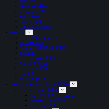
surly 單車
日本iruka 海豚車
thousand 安全帽
Vincita 包包
emfiss 水壺袋
ulac 水壺袋 /鏈條鎖
單車零件
brooks 皮革座墊及配件
schwalbe 輪胎
Goodyear 固特異 / 其他輪胎
mks 踏板
oury / Da bomb 握把套
Jagwire 煞車部品
KINKBMX 零件
kiley 燈組
前後貨架/pizza架
brompton 小布 / birdy 鳥車 改裝零件
brompton 小布改裝零件
H&H 改裝零件 for brompton
Brommieplus改裝零件
Minimods改裝零件