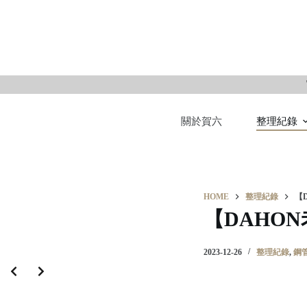
S
k
i
p
t
o
關於賀六
整理紀錄
c
o
n
t
e
HOME
整理紀錄
【
n
【DAHO
t
2023-12-26
整理紀錄
,
鋼管