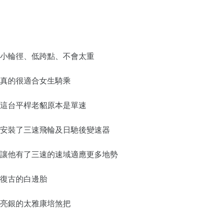
小輪徑、低跨點、不會太重
真的很適合女生騎乘
這台平桿老貂原本是單速
安裝了三速飛輪及日馳後變速器
讓他有了三速的速域適應更多地勢
復古的白邊胎
亮銀的太雅康培煞把