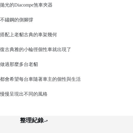
拋光的Diacompe煞車夾器
不鏽鋼的側腳撐
搭配上老貂古典的車架幾何
復古典雅的小輪徑個性車就出現了
做過那麼多台老貂
都會希望每台車隨著車主的個性與生活
慢慢呈現出不同的風格
整理紀錄