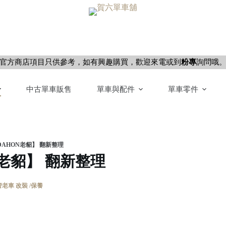
官方商店項目只供參考，如有興趣購買，歡迎來電或到
粉專
詢問哦
中古單車販售
單車與配件
單車零件
DAHON老貂】 翻新整理
N老貂】 翻新整理
老車 改裝 /保養