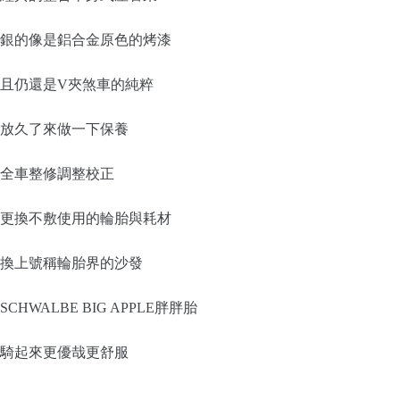
銀的像是鋁合金原色的烤漆
且仍還是V夾煞車的純粹
放久了來做一下保養
全車整修調整校正
更換不敷使用的輪胎與耗材
換上號稱輪胎界的沙發
SCHWALBE BIG APPLE胖胖胎
騎起來更優哉更舒服