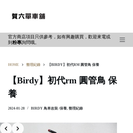
S
k
i
p
官方商店項目只供參考，如有興趣購買，歡迎來電或
t
到
粉專
詢問哦。
o
c
o
HOME
整理紀錄
【BIRDY】初代RM 圓管鳥 保養
n
t
【Birdy】初代rm 圓管鳥 保
e
養
n
t
2024-01-28
BIRDY 鳥車改裝 /保養
,
整理紀錄
Slide 2 of 7