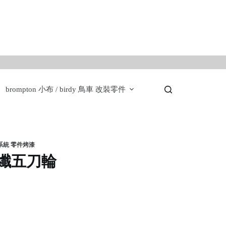
。
brompton 小布 / birdy 鳥車 改裝零件
煞系統 零件烤漆
 碳纖五刀輪