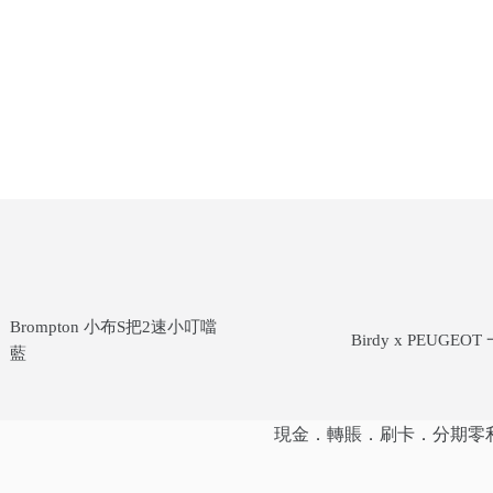
Brompton 小布S把2速小叮噹
Birdy x PEUGEO
藍
現金．轉賬．刷卡．分期零