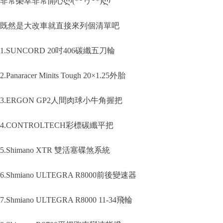
非常榮幸非常開心ლ(*꒪ヮ꒪*)ლ
既然是大改車就直接來列個清單吧
1.SUNCORD 20吋406碳纖五刀輪
2.Panaracer Minits Tough 20×1.25外胎
3.ERGON GP2人間肉球小牛角握把
4.CONTROLTECH彩標碳纖平把
5.Shimano XTR 雙活塞碟煞系統
6.Shmiano ULTEGRA R8000前後變速器
7.Shmiano ULTEGRA R8000 11-34飛輪