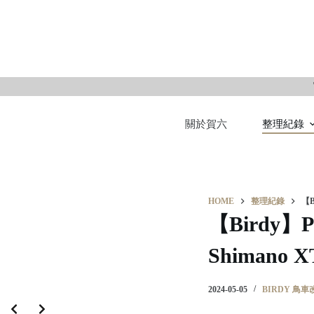
S
k
i
p
t
o
關於賀六
整理紀錄
c
o
n
t
e
HOME
整理紀錄
【B
n
【Birdy】
t
Shiman
2024-05-05
BIRDY 鳥車