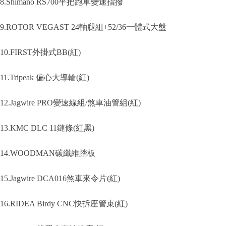
8.Shimano RS700平把跑車變速指撥
9.ROTOR VEGAST 24軸腿組+52/36一體式大盤
10.FIRST外掛式BB(紅)
11.Tripeak 偏心大導輪(紅)
12.Jagwire PRO變速線組/煞車油管組(紅)
13.KMC DLC 11鏈條(紅黑)
14.WOODMAN碳纖維踏板
15.Jagwire DCA016煞車來令片(紅)
16.RIDEA Birdy CNC快拆座管束(紅)