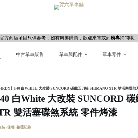
官方商店項目只供參考，如有興趣購買，歡迎來電或到
粉專
詢問哦
中古單車販售
單車與配件
單車零件
IRDY】P40 白WHITE 大改裝 SUNCORD 碳纖五刀輪 SHIMANO XTR 雙活塞碟
P40 白White 大改裝 SUNCORD
o XTR 雙活塞碟煞系統 零件烤漆
改裝 /保養
,
整理紀錄