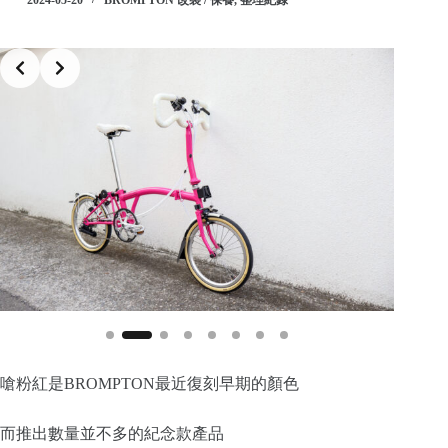
Slide 2 of 8
嗆粉紅是BROMPTON最近復刻早期的顏色
而推出數量並不多的紀念款產品