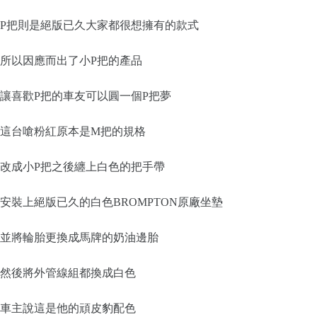
P把則是絕版已久大家都很想擁有的款式
所以因應而出了小P把的產品
讓喜歡P把的車友可以圓一個P把夢
這台嗆粉紅原本是M把的規格
改成小P把之後纏上白色的把手帶
安裝上絕版已久的白色BROMPTON原廠坐墊
並將輪胎更換成馬牌的奶油邊胎
然後將外管線組都換成白色
車主說這是他的頑皮豹配色