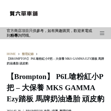
S
k
i
p
官方商店項目只供參考，如有興趣購買，歡迎來電或
t
到
粉專
詢問哦。
o
c
o
HOME
整理紀錄
n
【BROMPTON】 P6L嗆粉紅小P把 – 大保養 MKS GAMMA EZY踏板 馬牌
t
奶油邊胎 頑皮豹
e
【Brompton】 P6L嗆粉紅小P
n
t
把 – 大保養 MKS GAMMA
Ezy踏板 馬牌奶油邊胎 頑皮豹
2024-05-20
BROMPTON 改裝 / 保養
,
整理紀錄