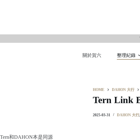
S
k
i
p
t
o
關於賀六
整理紀錄
c
o
n
t
e
HOME
DAHON 大行
n
Tern Link
t
2025-03-31
DAHON 大行
Tern和DAHON本是同源