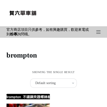
S
k
i
p
官方商店項目只供參考，如有興趣購買，歡迎來電或
t
到
粉專
詢問哦。
o
c
o
brompton
n
t
e
SHOWING THE SINGLE RESULT
n
t