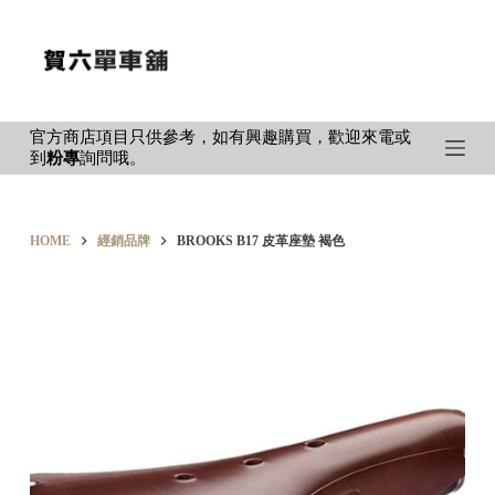
S
k
i
p
官方商店項目只供參考，如有興趣購買，歡迎來電或
t
到
粉專
詢問哦。
o
c
o
HOME
經銷品牌
BROOKS B17 皮革座墊 褐色
n
t
e
n
t