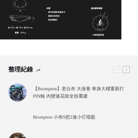
整理紀錄
【Brompton】老台布 大保養 車身大樑重新打
PIN軸 內變速花鼓全拆重建
Brompton 小布S把2速小叮噹藍