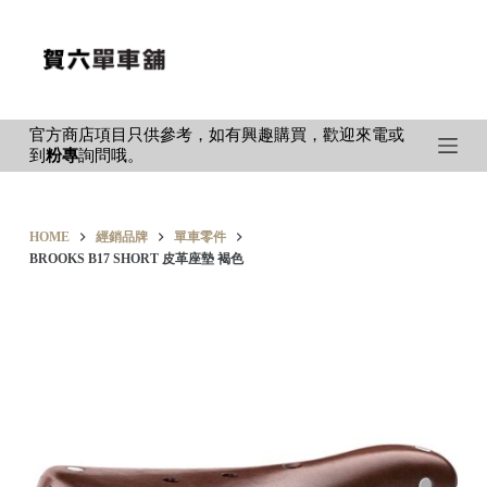
S
k
i
p
官方商店項目只供參考，如有興趣購買，歡迎來電或
t
到
粉專
詢問哦。
o
c
o
HOME
經銷品牌
單車零件
n
BROOKS B17 SHORT 皮革座墊 褐色
t
e
n
t