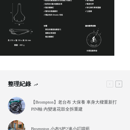
整理紀錄
【Brompton】老台布 大保養 車身大樑重新打
PIN軸 內變速花鼓全拆重建
Brompton 小布S把2速小叮噹藍