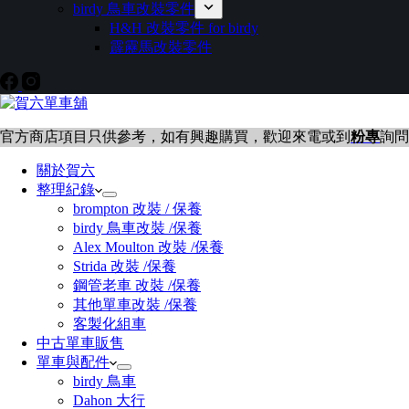
birdy 鳥車改裝零件
H&H 改裝零件 for birdy
霹靂馬改裝零件
官方商店項目只供參考，如有興趣購買，歡迎來電或到
粉專
詢問
關於賀六
整理紀錄
brompton 改裝 / 保養
birdy 鳥車改裝 /保養
Alex Moulton 改裝 /保養
Strida 改裝 /保養
鋼管老車 改裝 /保養
其他單車改裝 /保養
客製化組車
中古單車販售
單車與配件
birdy 鳥車
Dahon 大行