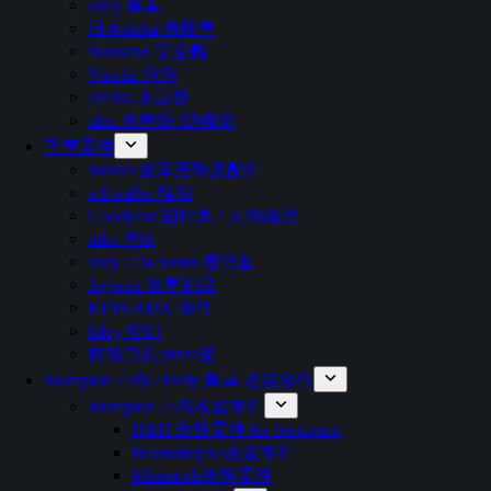
surly 單車
日本iruka 海豚車
thousand 安全帽
Vincita 包包
emfiss 水壺袋
ulac 水壺袋 /鏈條鎖
單車零件
brooks 皮革座墊及配件
schwalbe 輪胎
Goodyear 固特異 / 其他輪胎
mks 踏板
oury / Da bomb 握把套
Jagwire 煞車部品
KINKBMX 零件
kiley 燈組
前後貨架/pizza架
brompton 小布 / birdy 鳥車 改裝零件
brompton 小布改裝零件
H&H 改裝零件 for brompton
Brommieplus改裝零件
Minimods改裝零件