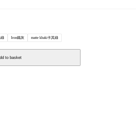
ss綠
Iron鐵灰
matte khaki卡其綠
dd to basket