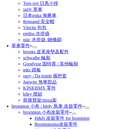
Tern roji 日系小徑
surly 單車
日本iruka 海豚車
thousand 安全帽
Vincita 包包
emfiss 水壺袋
ulac 水壺袋 /鏈條鎖
單車零件
brooks 皮革座墊及配件
schwalbe 輪胎
Goodyear 固特異 / 其他輪胎
mks 踏板
oury / Da bomb 握把套
Jagwire 煞車部品
KINKBMX 零件
kiley 燈組
前後貨架/pizza架
brompton 小布 / birdy 鳥車 改裝零件
brompton 小布改裝零件
H&H 改裝零件 for brompton
Brommieplus改裝零件