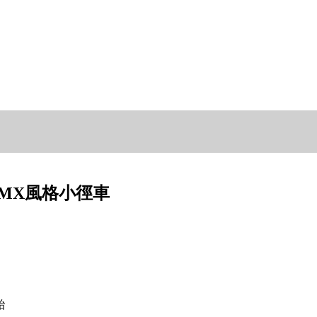
日系BMX風格小徑車
胎