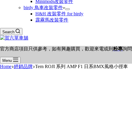
Minimods改裝零件
birdy 鳥車改裝零件
H&H 改裝零件 for birdy
霹靂馬改裝零件
Search
官方商店項目只供參考，如有興趣購買，歡迎來電或到
粉專
詢問
Menu
Home
經銷品牌
Tern ROJI 系列 AMP F1 日系BMX風格小徑車