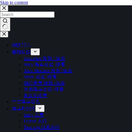
Skip to content
No
results
關於賀六
整理紀錄
brompton 改裝 / 保養
birdy 鳥車改裝 /保養
Alex Moulton 改裝 /保養
Strida 改裝 /保養
鋼管老車 改裝 /保養
其他單車改裝 /保養
客製化組車
中古單車販售
單車與配件
birdy 鳥車
Dahon 大行
Tern roji 日系小徑