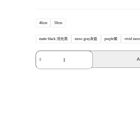
46cm
50cm
matte black 消光黑
moss gray灰藍
purple紫
vivid mo
Tern
ROJI
A
系
列
AMP
F1
日
系
BMX
風
格
小
徑
車