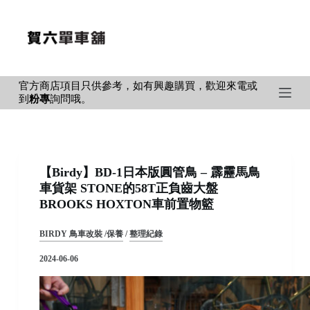
S
k
i
p
官方商店項目只供參考，如有興趣購買，歡迎來電或
t
到
粉專
詢問哦。
o
c
o
n
【Birdy】BD-1日本版圓管鳥 – 霹靂馬鳥
t
車貨架 STONE的58T正負齒大盤
e
BROOKS HOXTON車前置物籃
n
t
BIRDY 鳥車改裝 /保養
/
整理紀錄
2024-06-06