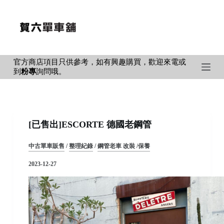
S
k
i
p
官方商店項目只供參考，如有興趣購買，歡迎來電或
t
到
粉專
詢問哦。
o
c
o
n
[已售出]ESCORTE 德國老鋼管
t
e
中古單車販售
/
整理紀錄
/
鋼管老車 改裝 /保養
n
2023-12-27
t