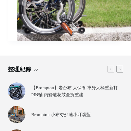
整理紀錄
【Brompton】老台布 大保養 車身大樑重新打
PIN軸 內變速花鼓全拆重建
Brompton 小布S把2速小叮噹藍