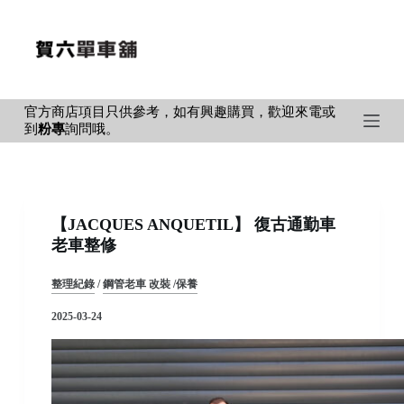
S
k
i
p
官方商店項目只供參考，如有興趣購買，歡迎來電或
t
到
粉專
詢問哦。
o
c
o
n
【JACQUES ANQUETIL】 復古通勤車
t
老車整修
e
n
整理紀錄
/
鋼管老車 改裝 /保養
t
2025-03-24