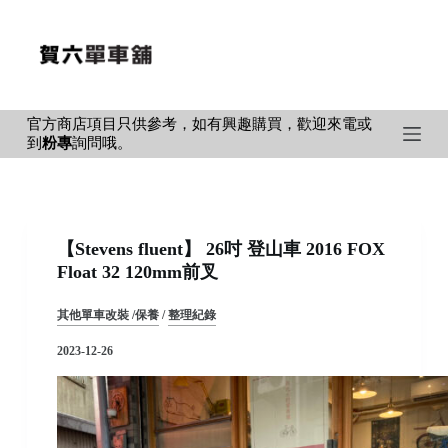
S
k
i
p
官方商店項目只供參考，如有興趣購買，歡迎來電或
t
到
粉專
詢問哦。
o
c
o
n
【Stevens fluent】 26吋 登山車 2016 FOX
t
Float 32 120mm前叉
e
n
其他單車改裝 /保養
/
整理紀錄
t
2023-12-26