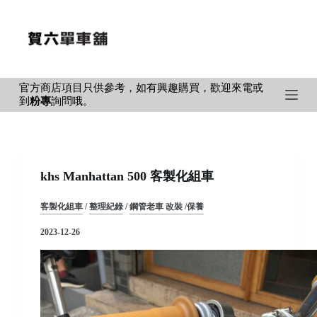
S
k
i
p
官方商店項目只供參考，如有興趣購買，歡迎來電或
t
到
粉專
詢問哦。
o
c
o
n
khs Manhattan 500 客製化組車
t
e
客製化組車
/
整理紀錄
/
鋼管老車 改裝 /保養
n
2023-12-26
t