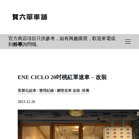
S
k
i
p
官方商店項目只供參考，如有興趣購買，歡迎來電或
t
到
粉專
詢問哦。
o
c
o
n
ENE CICLO 20吋桃紅單速車 – 改裝
t
e
客製化組車
/
整理紀錄
/
鋼管老車 改裝 /保養
n
2023-12-26
t