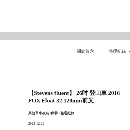
S
k
i
p
t
o
關於賀六
整理紀錄
c
o
n
t
e
n
【Stevens fluent】 26吋 登山車 2016
t
FOX Float 32 120mm前叉
其他單車改裝 /保養
/
整理紀錄
2023-12-26