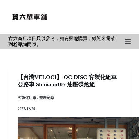
S
k
i
p
官方商店項目只供參考，如有興趣購買，歡迎來電或
t
到
粉專
詢問哦。
o
c
o
n
【台灣VELOCI】 OG DISC 客製化組車
t
公路車 Shimano105 油壓碟煞組
e
n
客製化組車
/
整理紀錄
t
2023-12-26