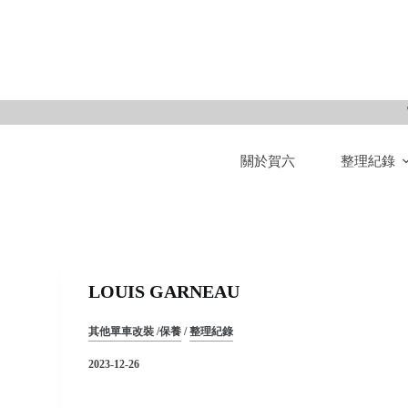
S
k
i
p
t
o
關於賀六
整理紀錄
c
o
n
t
e
n
LOUIS GARNEAU
t
其他單車改裝 /保養
/
整理紀錄
2023-12-26