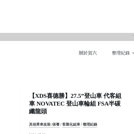
S
k
i
p
t
o
關於賀六
整理紀錄
c
o
n
t
e
n
【XDS喜德勝】27.5”登山車 代客組
t
車 NOVATEC 登山車輪組 FSA半碳
纖龍頭
其他單車改裝 /保養
/
客製化組車
/
整理紀錄