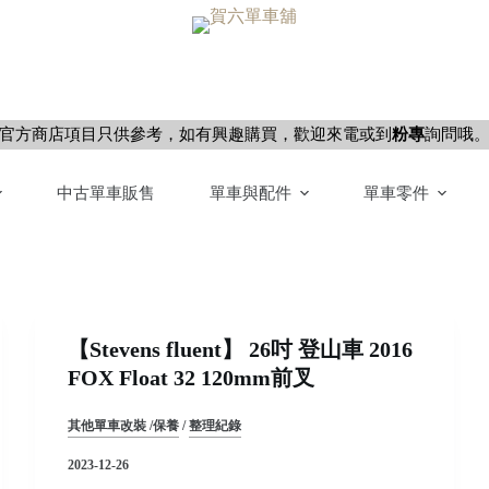
官方商店項目只供參考，如有興趣購買，歡迎來電或到
粉專
詢問哦
中古單車販售
單車與配件
單車零件
【Stevens fluent】 26吋 登山車 2016
FOX Float 32 120mm前叉
其他單車改裝 /保養
/
整理紀錄
2023-12-26