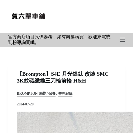
S
k
i
p
官方商店項目只供參考，如有興趣購買，歡迎來電或
t
到
粉專
詢問哦。
o
c
o
n
【Brompton】S4E 月光銀鈦 改裝 SMC
t
3K紋碳纖維三刀輪前輪 H&H
e
n
BROMPTON 改裝 / 保養
/
整理紀錄
t
2024-07-20