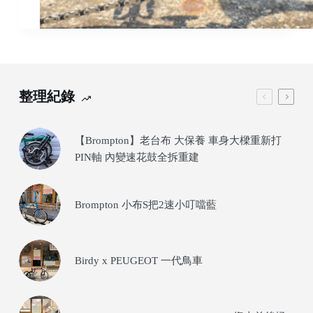
整理紀錄
【Brompton】老台布 大保養 車身大樑重新打
PIN軸 內變速花鼓全拆重建
Brompton 小布S把2速小叮噹藍
Birdy x PEUGEOT 一代鳥車