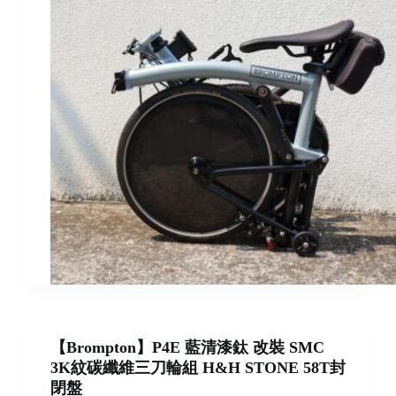
【Brompton】P4E 藍清漆鈦 改裝 SMC
3K紋碳纖維三刀輪組 H&H STONE 58T封
閉盤