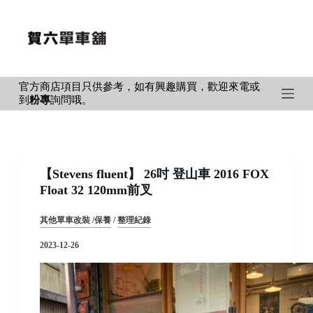
S
k
i
p
官方商店項目只供參考，如有興趣購買，歡迎來電或
t
到
粉專
詢問哦。
o
c
o
n
【Stevens fluent】 26吋 登山車 2016 FOX
t
Float 32 120mm前叉
e
n
其他單車改裝 /保養
/
整理紀錄
t
2023-12-26