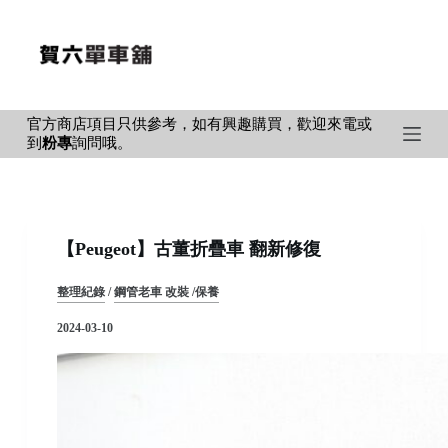
S
k
i
p
官方商店項目只供參考，如有興趣購買，歡迎來電或
t
到
粉專
詢問哦。
o
c
o
n
【Peugeot】古董折疊車 翻新修復
t
e
整理紀錄
/
鋼管老車 改裝 /保養
n
2024-03-10
t