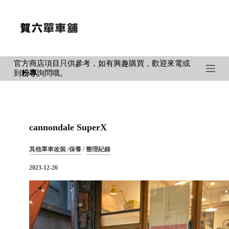
S
k
i
p
官方商店項目只供參考，如有興趣購買，歡迎來電或
t
到
粉專
詢問哦。
o
c
o
n
cannondale SuperX
t
e
其他單車改裝 /保養
/
整理紀錄
n
2023-12-26
t