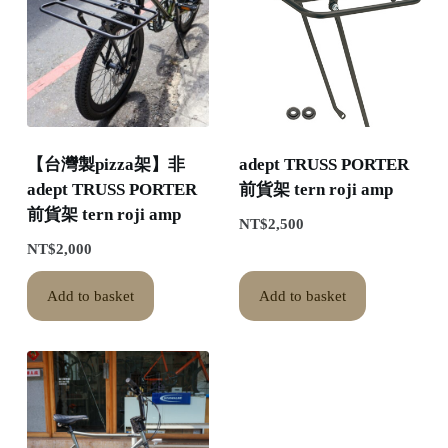
【台灣製pizza架】非
adept TRUSS PORTER
adept TRUSS PORTER
前貨架 tern roji amp
前貨架 tern roji amp
NT$
2,500
NT$
2,000
Add to basket
Add to basket