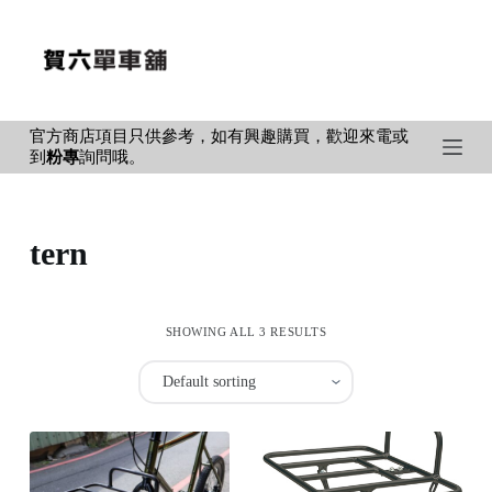
S
k
i
p
官方商店項目只供參考，如有興趣購買，歡迎來電或
t
到
粉專
詢問哦。
o
c
o
tern
n
t
e
SHOWING ALL 3 RESULTS
n
t