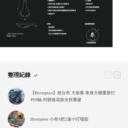
整理紀錄
【Brompton】老台布 大保養 車身大樑重新打
PIN軸 內變速花鼓全拆重建
Brompton 小布S把2速小叮噹藍