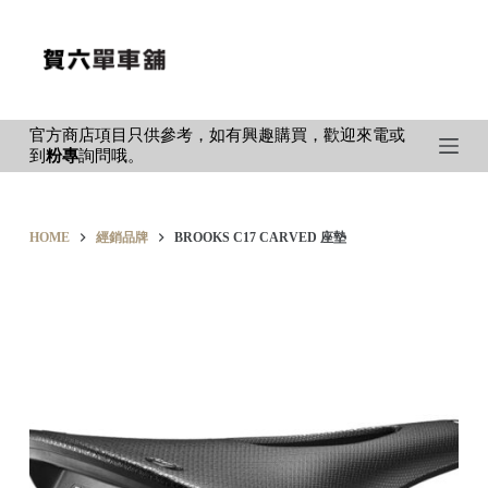
S
k
i
p
官方商店項目只供參考，如有興趣購買，歡迎來電或
t
到
粉專
詢問哦。
o
c
o
HOME
經銷品牌
BROOKS C17 CARVED 座墊
n
t
e
n
t