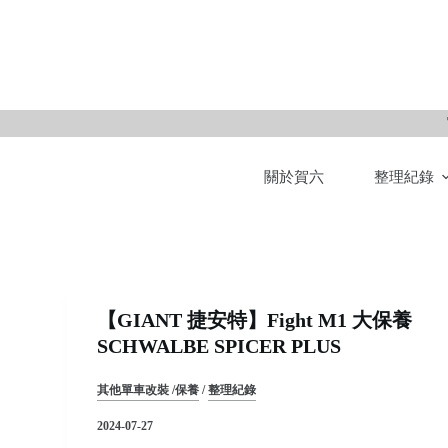
S
k
i
p
t
o
關於賀六
整理紀錄
c
o
n
t
e
n
【GIANT 捷安特】Fight M1 大保養
t
SCHWALBE SPICER PLUS
其他單車改裝 /保養
/
整理紀錄
2024-07-27