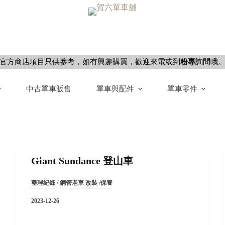
官方商店項目只供參考，如有興趣購買，歡迎來電或到
粉專
詢問哦
中古單車販售
單車與配件
單車零件
Giant Sundance 登山車
整理紀錄
/
鋼管老車 改裝 /保養
2023-12-26