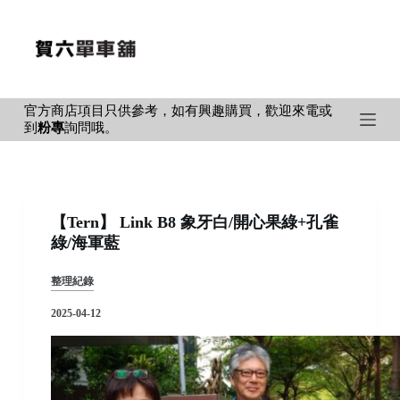
S
k
i
p
官方商店項目只供參考，如有興趣購買，歡迎來電或
t
到
粉專
詢問哦。
o
c
o
n
【Tern】 Link B8 象牙白/開心果綠+孔雀
t
綠/海軍藍
e
n
整理紀錄
t
2025-04-12