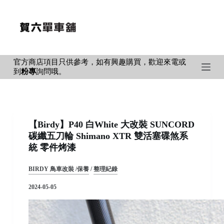
S
k
i
p
官方商店項目只供參考，如有興趣購買，歡迎來電或
t
到
粉專
詢問哦。
o
c
o
n
【Birdy】P40 白White 大改裝 SUNCORD
t
碳纖五刀輪 Shimano XTR 雙活塞碟煞系
e
統 零件烤漆
n
t
BIRDY 鳥車改裝 /保養
/
整理紀錄
2024-05-05